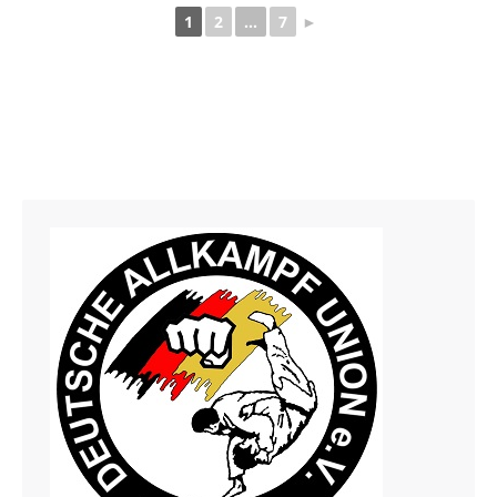
1
2
...
7
►