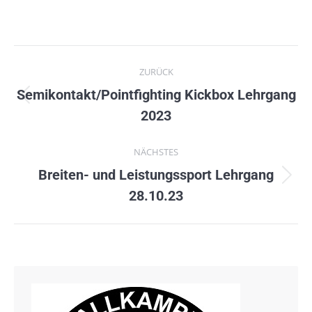
Kommentarnavigation
ZURÜCK
Semikontakt/Pointfighting Kickbox Lehrgang
Vorheriger
2023
Beitrag:
NÄCHSTES
Breiten- und Leistungssport Lehrgang
Nächster
28.10.23
Beitrag: