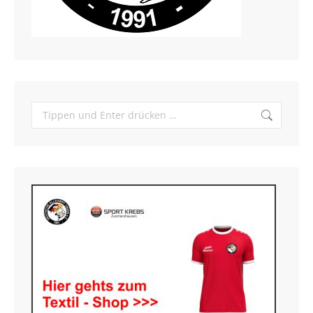
Search: