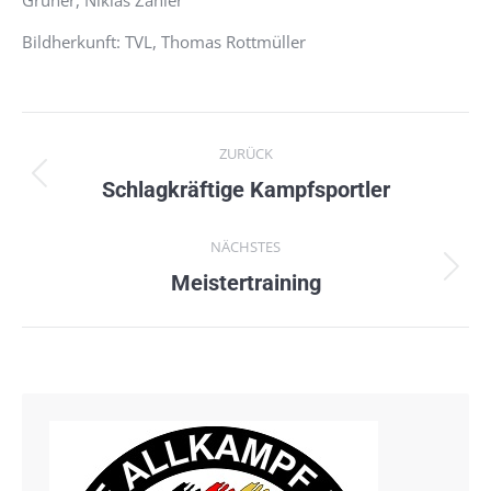
Bildherkunft: TVL, Thomas Rottmüller
Kommentarnavigation
ZURÜCK
Vorheriger
Schlagkräftige Kampfsportler
Beitrag:
NÄCHSTES
Nächster
Meistertraining
Beitrag: