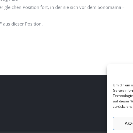
gleichen Position fort, in der sie sich vor dem Sonomama –
i
“ aus dieser Position.
Um dir ein 
Geräteinfor
Technologie
auf dieser 
zurückziehs
Akz