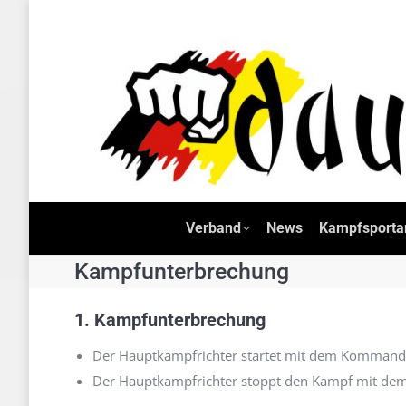
Verband
News
Kam
Verband
News
Kampfsporta
Kampfunterbrechung
1. Kampfunterbrechung
Der Hauptkampfrichter startet mit dem Kommand
Der Hauptkampfrichter stoppt den Kampf mit dem