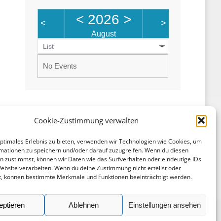
<
2026
>
<
>
August
List
No Events
Cookie-Zustimmung verwalten
optimales Erlebnis zu bieten, verwenden wir Technologien wie Cookies, um
mationen zu speichern und/oder darauf zuzugreifen. Wenn du diesen
Rechtliches
n zustimmst, können wir Daten wie das Surfverhalten oder eindeutige IDs
Website verarbeiten. Wenn du deine Zustimmung nicht erteilst oder
Impressum
t, können bestimmte Merkmale und Funktionen beeinträchtigt werden.
Datenschutz
eptieren
Ablehnen
Einstellungen ansehen