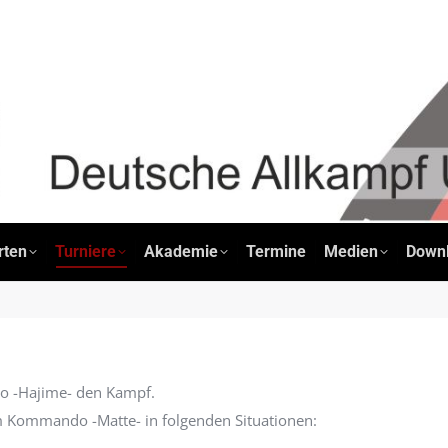
pfsportarten
Turniere
Akademie
Termine
Medien
rten
Turniere
Akademie
Termine
Medien
Down
o -Hajime- den Kampf.
 Kommando -Matte- in folgenden Situationen: