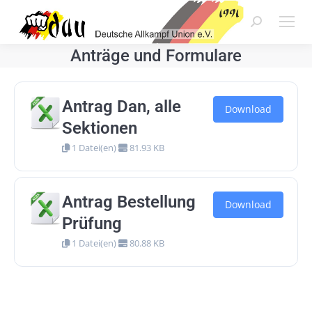
Search:
Anträge und Formulare
Antrag Dan, alle
Download
Sektionen
1 Datei(en)
81.93 KB
Antrag Bestellung
Download
Prüfung
1 Datei(en)
80.88 KB