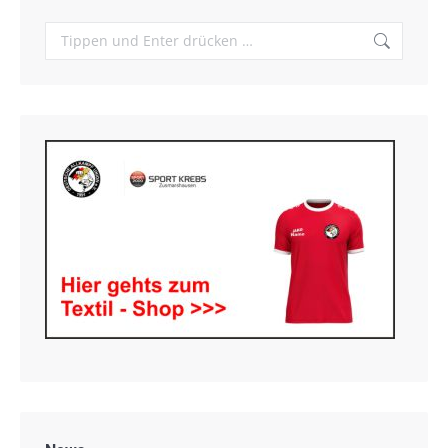
Search: