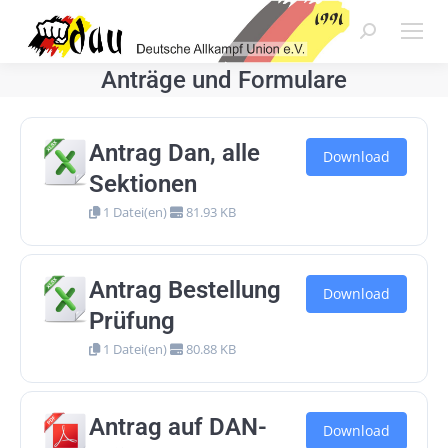
Search:
Anträge und Formulare
Antrag Dan, alle
Download
Sektionen
1 Datei(en)
81.93 KB
Antrag Bestellung
Download
Prüfung
1 Datei(en)
80.88 KB
Antrag auf DAN-
Download