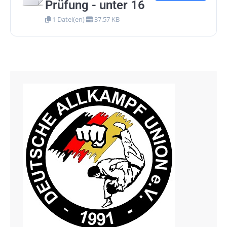
Prüfung - unter 16
1 Datei(en)
37.57 KB