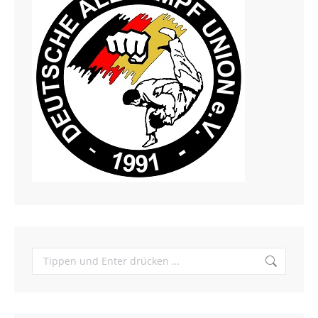
Search: