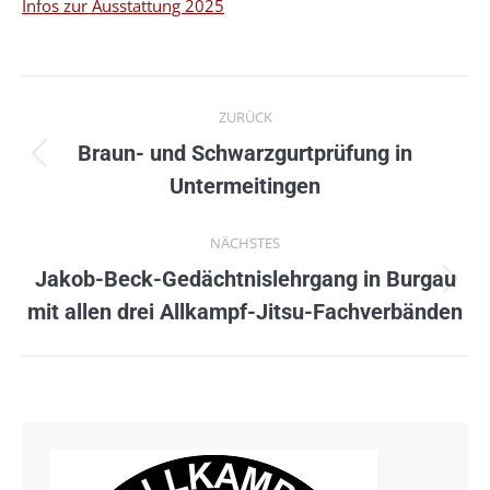
Infos zur Ausstattung 2025
Kommentarnavigation
ZURÜCK
Braun- und Schwarzgurtprüfung in
Vorheriger
Untermeitingen
Beitrag:
NÄCHSTES
Jakob-Beck-Gedächtnislehrgang in Burgau
Nächster
mit allen drei Allkampf-Jitsu-Fachverbänden
Beitrag: