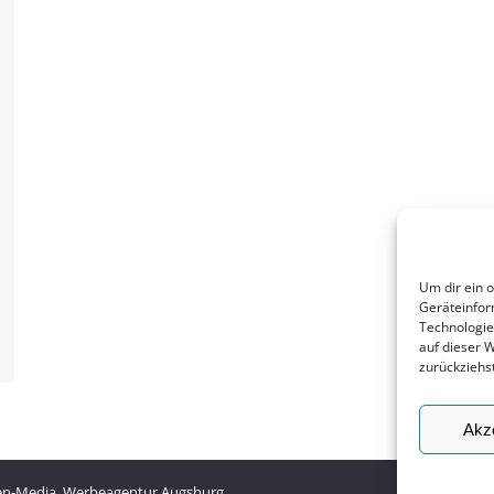
Um dir ein 
Geräteinfor
Technologie
auf dieser 
zurückziehs
Akz
en-Media, Werbeagentur Augsburg