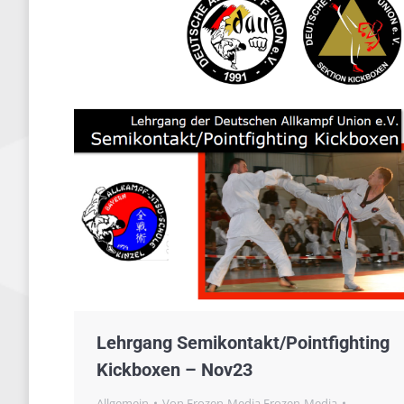
Lehrgang Semikontakt/Pointfighting
Kickboxen – Nov23
Allgemein
Von
Frozen-Media Frozen-Media