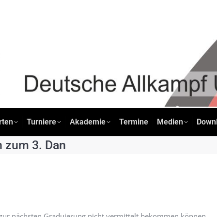
pfsportarten
Turniere
Akademie
Termine
Medien
rten
Turniere
Akademie
Termine
Medien
Down
n zum 3. Dan
alte zur nächsten Graduierung nicht vermittelt bekommen können.