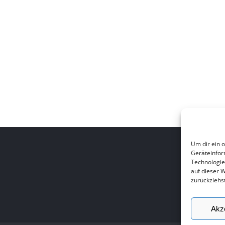
Um dir ein 
Geräteinfor
Technologie
auf dieser 
zurückziehs
Akz