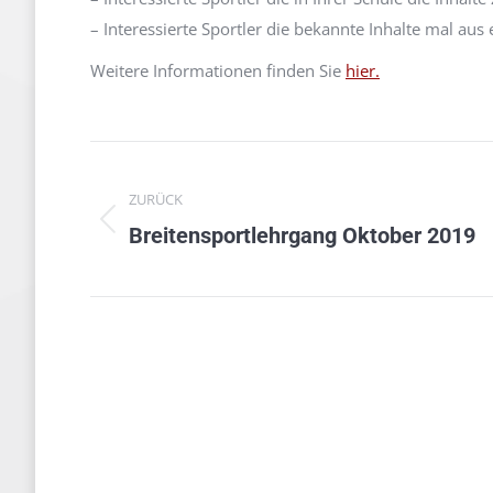
– Interessierte Sportler die bekannte Inhalte mal au
Weitere Informationen finden Sie
hier.
Kommentarnavigation
ZURÜCK
Vorheriger
Breitensportlehrgang Oktober 2019
Beitrag: