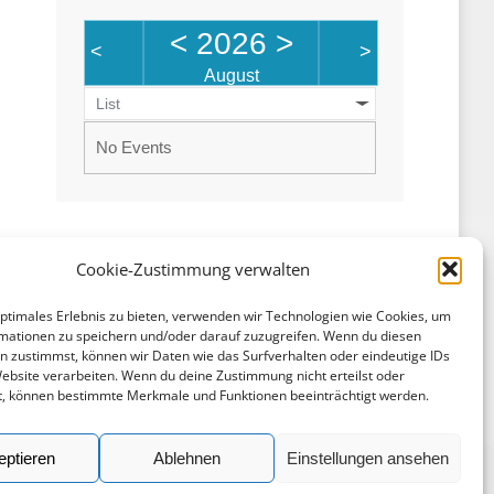
<
2026
>
<
>
August
List
No Events
Cookie-Zustimmung verwalten
optimales Erlebnis zu bieten, verwenden wir Technologien wie Cookies, um
mationen zu speichern und/oder darauf zuzugreifen. Wenn du diesen
Rechtliches
n zustimmst, können wir Daten wie das Surfverhalten oder eindeutige IDs
Website verarbeiten. Wenn du deine Zustimmung nicht erteilst oder
Impressum
t, können bestimmte Merkmale und Funktionen beeinträchtigt werden.
Datenschutz
eptieren
Ablehnen
Einstellungen ansehen