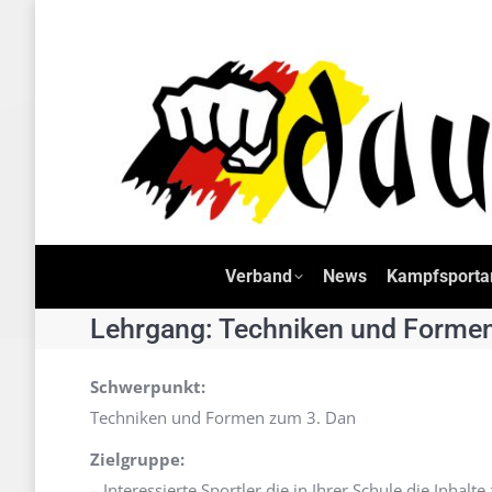
Verband
News
Kam
Verband
News
Kampfsporta
Lehrgang: Techniken und Forme
Schwerpunkt:
Techniken und Formen zum 3. Dan
Zielgruppe:
– Interessierte Sportler die in Ihrer Schule die Inh