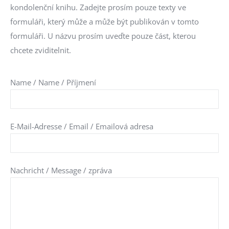
kondolenční knihu.
Zadejte prosím pouze texty ve
formuláři, který může a může být publikován v tomto
formuláři.
U názvu prosím uveďte pouze část, kterou
chcete zviditelnit.
Name / Name / Příjmení
E-Mail-Adresse / Email / Emailová adresa
Nachricht / Message / zpráva