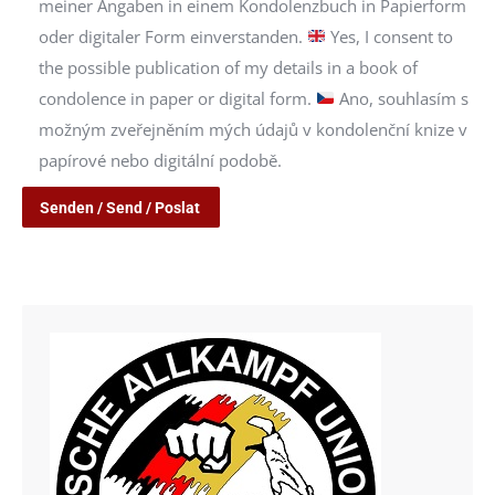
meiner Angaben in einem Kondolenzbuch in Papierform
oder digitaler Form einverstanden.
Yes, I consent to
the possible publication of my details in a book of
condolence in paper or digital form.
Ano, souhlasím s
možným zveřejněním mých údajů v kondolenční knize v
papírové nebo digitální podobě.