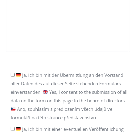
Bitte
lasse
Bitte
Ja, ich bin mit der Übermittlung an den Vorstand
dieses
lasse
aller Daten des auf dieser Seite stehenden Formulars
Feld
dieses
einverstanden.
Yes, I consent to the submission of all
leer.
Feld
data on the form on this page to the board of directors.
leer.
Ano, souhlasím s předložením všech údajů ve
formuláři na této stránce představenstvu.
Ja, ich bin mit einer eventuellen Veröffentlichung