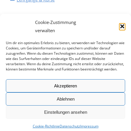
Cookie-Zustimmung
verwalten
Um dir ein optimales Erlebnis zu bieten, verwenden wir Technologien wie
Cookies, um Geräteinformationen zu speichern und/oder darauf
zuzugreifen. Wenn du diesen Technologien zustimmst, können wir Daten
wie das Surfverhalten oder eindeutige IDs auf dieser Website
verarbeiten. Wenn du deine Zustimmung nicht erteilst oder zurückziehst,
können bestimmte Merkmale und Funktionen beeinträchtigt werden.
Rechtliches
Akzeptieren
Impressum
Ablehnen
Datenschutz
Einstellungen ansehen
© 2019 by Deutsche Allkampf Union (DAU) | Webdesign:
Frozen-
Cookie-Richtlinie
Datenschutz
Impressum
Media, Werbeagentur Augsburg