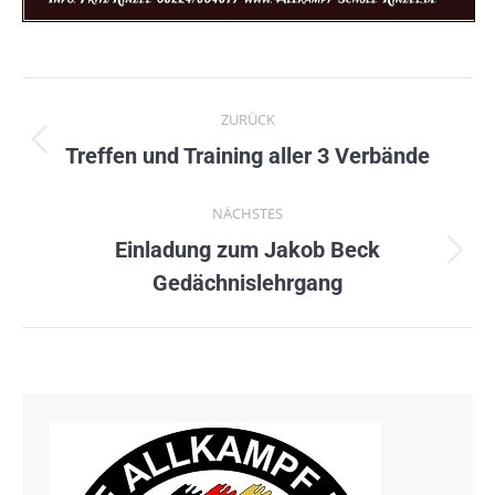
Kommentarnavigation
ZURÜCK
Vorheriger
Treffen und Training aller 3 Verbände
Beitrag:
NÄCHSTES
Einladung zum Jakob Beck
Nächster
Gedächnislehrgang
Beitrag: