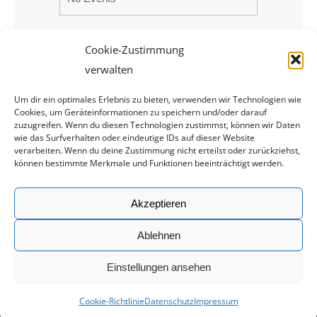
Cookie-Zustimmung
verwalten
Um dir ein optimales Erlebnis zu bieten, verwenden wir Technologien wie
Cookies, um Geräteinformationen zu speichern und/oder darauf
zuzugreifen. Wenn du diesen Technologien zustimmst, können wir Daten
wie das Surfverhalten oder eindeutige IDs auf dieser Website
verarbeiten. Wenn du deine Zustimmung nicht erteilst oder zurückziehst,
können bestimmte Merkmale und Funktionen beeinträchtigt werden.
Rechtliches
Akzeptieren
Impressum
Ablehnen
Datenschutz
Einstellungen ansehen
© 2019 by Deutsche Allkampf Union (DAU) | Webdesign:
Frozen-
Cookie-Richtlinie
Datenschutz
Impressum
Media, Werbeagentur Augsburg