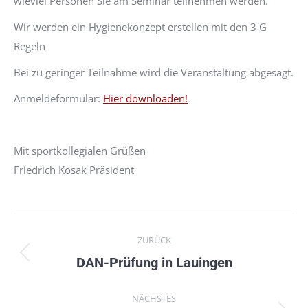
wieviel Personen Sie am Seminar teilnehmen werden.
Wir werden ein Hygienekonzept erstellen mit den 3 G
Regeln
Bei zu geringer Teilnahme wird die Veranstaltung abgesagt.
Anmeldeformular:
Hier downloaden!
Mit sportkollegialen Grüßen
Friedrich Kosak Präsident
Kommentarnavigation
ZURÜCK
Vorheriger
DAN-Prüfung in Lauingen
Beitrag:
NÄCHSTES