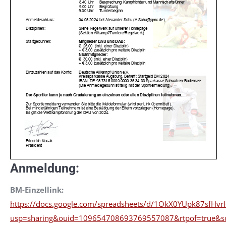
Anmeldung:
BM-Einzellink:
https://docs.google.com/spreadsheets/d/1OkX0YUpk87sfHv
usp=sharing&ouid=109654708693769557087&rtpof=true&s