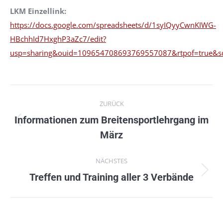
LKM Einzellink:
https://docs.google.com/spreadsheets/d/1syIQyyCwnKIWG-
HBchhId7HxghP3aZc7/edit?
usp=sharing&ouid=109654708693769557087&rtpof=true&s
Kommentarnavigation
ZURÜCK
Informationen zum Breitensportlehrgang im
Vorheriger
März
Beitrag:
NÄCHSTES
Nächster
Treffen und Training aller 3 Verbände
Beitrag: