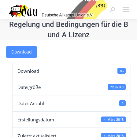
Search:
Regelung und Bedingungen für die B
und A Lizenz
Download
Download
86
Dateigröße
72.92 KB
Datei-Anzahl
1
Erstellungsdatum
4. März 2018
Zuletzt aktualisiert
4. März 2018