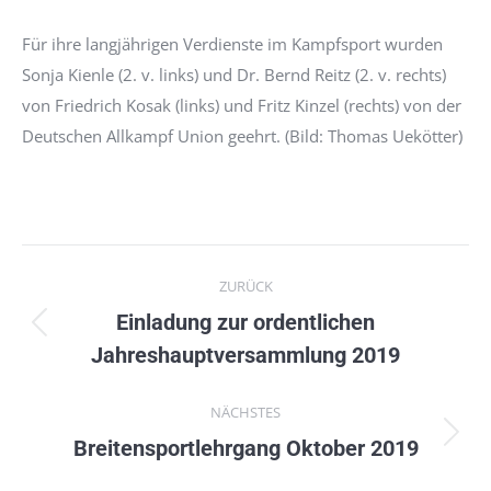
Für ihre langjährigen Verdienste im Kampfsport wurden
Sonja Kienle (2. v. links) und Dr. Bernd Reitz (2. v. rechts)
von Friedrich Kosak (links) und Fritz Kinzel (rechts) von der
Deutschen Allkampf Union geehrt. (Bild: Thomas Uekötter)
Kommentarnavigation
ZURÜCK
Einladung zur ordentlichen
Vorheriger
Jahreshauptversammlung 2019
Beitrag:
NÄCHSTES
Nächster
Breitensportlehrgang Oktober 2019
Beitrag: