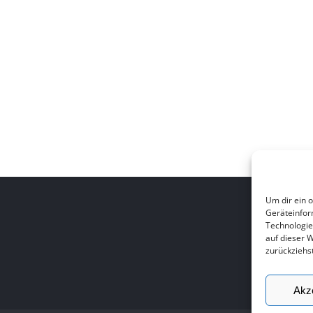
Um dir ein 
Geräteinfor
Technologie
auf dieser 
zurückziehs
Akz