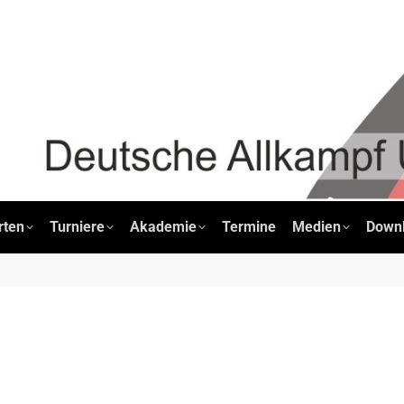
pfsportarten
Turniere
Akademie
Termine
Medien
rten
Turniere
Akademie
Termine
Medien
Down