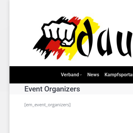
Verband
News
Kam
Verband
News
Kampfsporta
Event Organizers
[em_event_organizers]