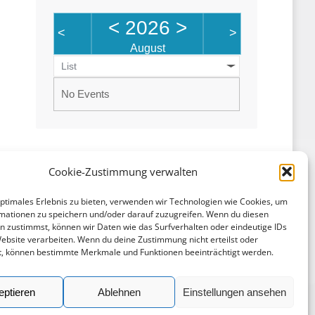
<
2026
>
<
>
August
List
No Events
Cookie-Zustimmung verwalten
optimales Erlebnis zu bieten, verwenden wir Technologien wie Cookies, um
mationen zu speichern und/oder darauf zuzugreifen. Wenn du diesen
Rechtliches
n zustimmst, können wir Daten wie das Surfverhalten oder eindeutige IDs
Website verarbeiten. Wenn du deine Zustimmung nicht erteilst oder
Impressum
t, können bestimmte Merkmale und Funktionen beeinträchtigt werden.
Datenschutz
eptieren
Ablehnen
Einstellungen ansehen