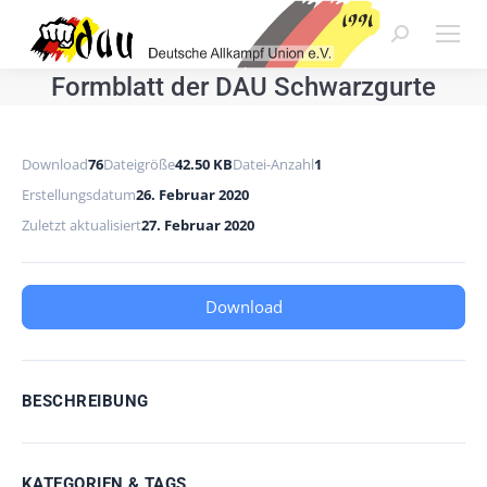
Search:
Formblatt der DAU Schwarzgurte
Download
76
Dateigröße
42.50 KB
Datei-Anzahl
1
Erstellungsdatum
26. Februar 2020
Zuletzt aktualisiert
27. Februar 2020
Download
BESCHREIBUNG
KATEGORIEN & TAGS