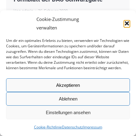
Von
admin
26. Februar 2020
Cookie-Zustimmung
verwalten
Um dir ein optimales Erlebnis zu bieten, verwenden wir Technologien wie
Cookies, um Geräteinformationen zu speichern und/oder darauf
© 2019 by Deutsche Allkampf Union (DAU) | Webdesign:
Frozen-
zuzugreifen. Wenn du diesen Technologien zustimmst, können wir Daten
wie das Surfverhalten oder eindeutige IDs auf dieser Website
Media, Werbeagentur Augsburg
verarbeiten. Wenn du deine Zustimmung nicht erteilst oder zurückziehst,
können bestimmte Merkmale und Funktionen beeinträchtigt werden.
Akzeptieren
Ablehnen
Einstellungen ansehen
Cookie-Richtlinie
Datenschutz
Impressum